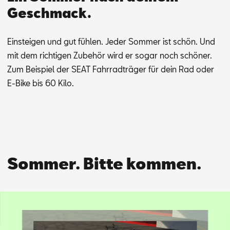
Geschmack.
Ein­stei­gen und gut füh­len. Je­der Som­mer ist schön. Und
mit dem rich­ti­gen Zu­be­hör wird er so­gar noch schö­ner.
Zum Bei­spiel der SEAT Fahr­rad­trä­ger für dein Rad oder
E-Bike bis 60 Kilo.
Sommer. Bitte kommen.