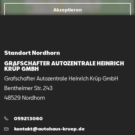
Akzeptieren
Mail schreiben
Kontaktformular
Anrufen
Standort Nordhorn
GRAFSCHAFTER AUTOZENTRALE HEINRICH
KRÜP GMBH
Grafschafter Autozentrale Heinrich Krüp GmbH
Bentheimer Str.
243
48529
Nordhorn
Telefon:
059213060
E-
kontakt@autohaus-kruep.de