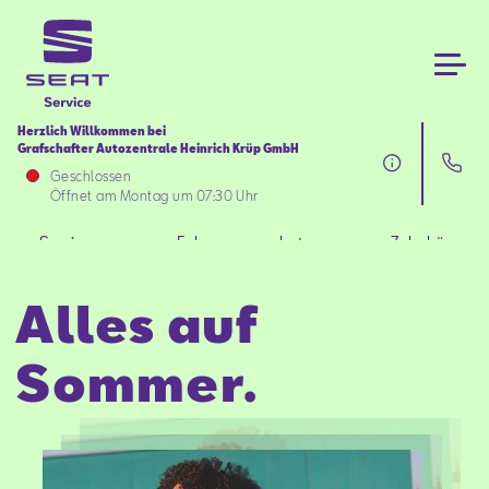
Herzlich Willkommen bei
Grafschafter Autozentrale Heinrich Krüp GmbH
Services
Geschlossen
Öffnet am Montag um 07:30 Uhr
Fahrzeugangebote
Services
Fahrzeugangebote
Zubehör
Zubehör
Alles auf
Über uns
Sommer.
Aktionen