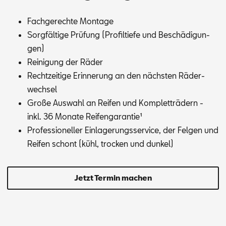
Fach­ge­rech­te Mon­ta­ge
Sorg­fäl­ti­ge Prü­fung (Pro­fil­tie­fe und Be­schä­di­gun­
gen)
Rei­ni­gung der Rä­der
Recht­zei­ti­ge Er­in­ne­rung an den nächs­ten Rä­der­
wech­sel
Gro­ße Aus­wahl an Rei­fen und Kom­plett­rä­dern -
inkl. 36 Mo­na­te Rei­fen­ga­ran­tie¹
Pro­fes­sio­nel­ler Ein­la­ge­rungs­ser­vice, der Fel­gen und
Rei­fen schont (kühl, tro­cken und dun­kel)
Jetzt Termin machen