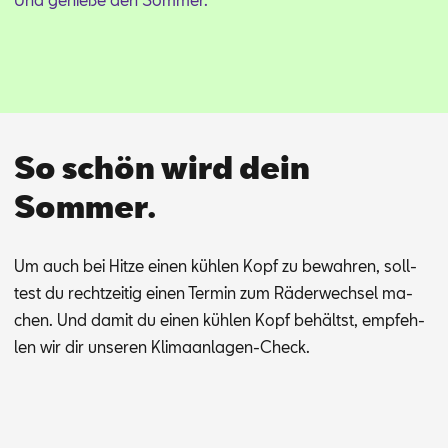
So schön wird dein
Sommer.
Um auch bei Hit­ze ei­nen küh­len Kopf zu be­wah­ren, soll­
test du recht­zei­tig ei­nen Ter­min zum Rä­der­wech­sel ma­
chen.
Und da­mit du ei­nen küh­len Kopf be­hältst, emp­feh­
len wir dir un­se­ren Kli­ma­an­la­gen-Check.