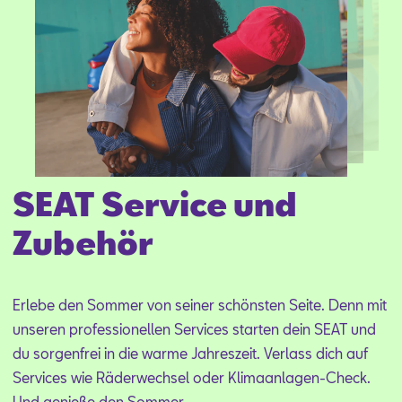
SEAT Service und
Zubehör
Er­le­be den Som­mer von sei­ner schöns­ten Sei­te. Denn mit
un­se­ren pro­fes­sio­nel­len Ser­vices star­ten dein SEAT und
du sor­gen­frei in die war­me Jah­res­zeit. Ver­lass dich auf
Ser­vices wie Rä­der­wech­sel oder Kli­ma­an­la­gen-Check.
Und ge­nie­ße den Som­mer.