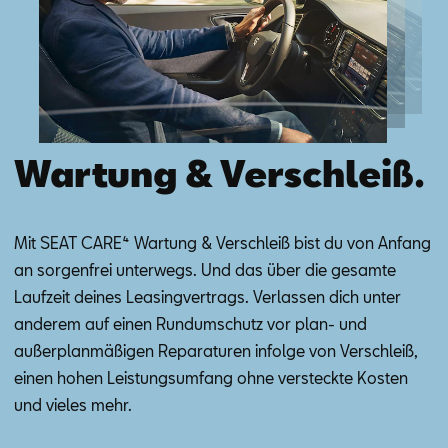
Wartung & Verschleiß.
Mit SEAT CA­RE⁴ War­tung & Ver­schleiß bist du von An­fang
an sor­gen­frei un­ter­wegs. Und das über die ge­sam­te
Lauf­zeit dei­nes Lea­sing­ver­trags. Ver­las­sen dich un­ter
an­de­rem auf ei­nen Rund­um­schutz vor plan- und
au­ßer­plan­mä­ßi­gen Re­pa­ra­tu­ren in­fol­ge von Ver­schleiß,
ei­nen ho­hen Leis­tungs­um­fang ohne ver­steck­te Kos­ten
und vie­les mehr.