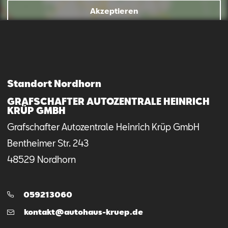
Akzeptieren
Mail schreiben
Kontaktformular
Anrufen
Standort Nordhorn
GRAFSCHAFTER AUTOZENTRALE HEINRICH
KRÜP GMBH
Grafschafter Autozentrale Heinrich Krüp GmbH
Bentheimer Str.
243
48529
Nordhorn
Telefon:
059213060
E-
kontakt@autohaus-kruep.de
Mail