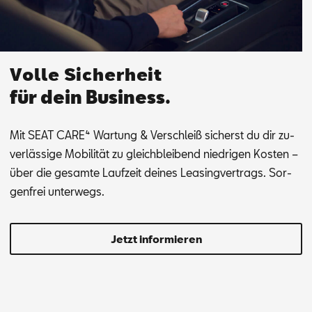
Volle Sicherheit
für dein Business.
Mit SEAT CA­RE⁴ War­tung & Ver­schleiß si­cherst du dir zu­
ver­läs­si­ge Mo­bi­li­tät zu gleich­blei­bend nied­ri­gen Kos­ten –
über die ge­sam­te Lauf­zeit dei­nes Lea­sing­ver­trags. Sor­
gen­frei un­ter­wegs.
Jetzt informieren