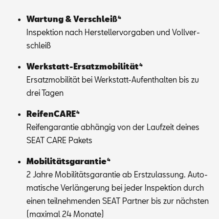
War­tung & Ver­schlei­ß⁴
In­spek­ti­on nach Her­stel­ler­vor­ga­ben und Voll­ver­
schleiß
Werk­statt-Er­satz­mo­bi­li­tät⁴
Er­satz­mo­bi­li­tät bei Werk­statt-Auf­ent­hal­ten bis zu
drei Ta­gen
Rei­fen­CA­RE⁴
Rei­fen­ga­ran­tie ab­hän­gig von der Lauf­zeit dei­nes
SEAT CARE Pa­kets
Mo­bi­li­täts­ga­ran­tie⁴
2 Jah­re Mo­bi­li­täts­ga­ran­tie ab Erst­zu­las­sung. Au­to­
ma­ti­sche Ver­län­ge­rung bei je­der In­spek­ti­on durch
ei­nen teil­neh­men­den SEAT Part­ner bis zur nächs­ten
(ma­xi­mal 24 Mo­na­te)