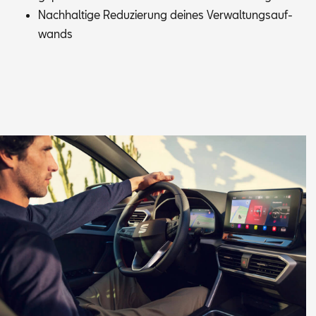
Nach­hal­ti­ge Re­du­zie­rung dei­nes Ver­wal­tungs­auf­
wands