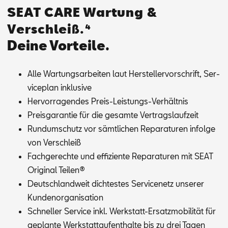
SEAT CARE Wartung &
Verschleiß.⁴
Deine Vorteile.
Alle War­tungs­ar­bei­ten laut Her­stel­ler­vor­schrift, Ser­
vice­plan in­klu­si­ve
Her­vor­ra­gen­des Preis-Leis­tungs-Ver­hält­nis
Preis­ga­ran­tie für die ge­sam­te Ver­trags­lauf­zeit
Rund­um­schutz vor sämt­li­chen Re­pa­ra­tu­ren in­fol­ge
von Ver­schleiß
Fach­ge­rech­te und ef­fi­zi­en­te Re­pa­ra­tu­ren mit SEAT
Ori­gi­nal Tei­len®
Deutsch­land­weit dich­tes­tes Ser­vice­netz un­se­rer
Kun­den­or­ga­ni­sa­ti­on
Schnel­ler Ser­vice inkl. Werk­statt-Er­satz­mo­bi­li­tät für
ge­plan­te Werk­statt­auf­ent­hal­te bis zu drei Ta­gen